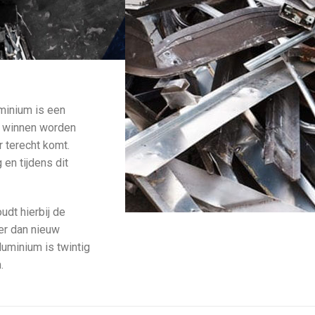
uminium is een
te winnen worden
r terecht komt.
en tijdens dit
dt hierbij de
er dan nieuw
uminium is twintig
.