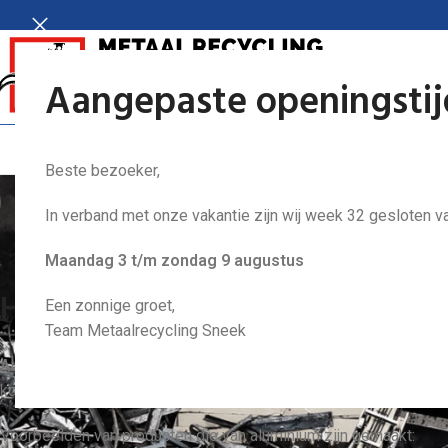
Aangepaste openingsti
HOME
DIENSTEN
Beste bezoeker,
Al
In verband met onze vakantie zijn wij week 32 gesloten va
Maandag 3 t/m zondag 9 augustus
Het recyclen van oud aluminiu
Een zonnige groet,
Team Metaalrecycling Sneek
Aluminium is een metaalsoort die weinig weegt en makkelijk bui
kom je het product tegen in veel alledaagse toepassingen.
Voorbeelden van producten die van aluminium zijn gemaakt: