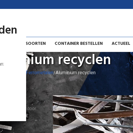
jden
METAALSOORTEN
CONTAINER BESTELLEN
ACTUEEL
uminium recyclen
n:
Home
Non-Ferrometalen
Aluminium recyclen
m
gbaar is. Hierdoor