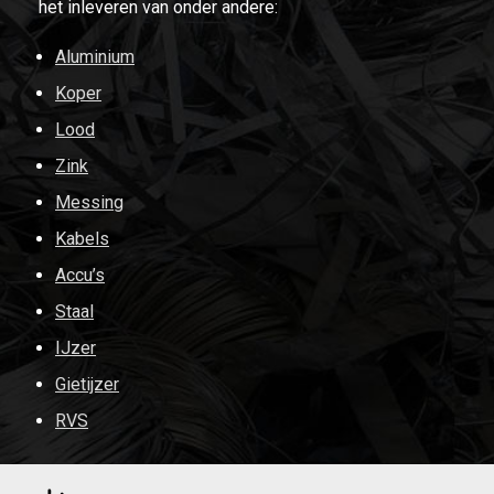
het inleveren van onder andere:
Aluminium
Koper
Lood
Zink
Messing
Kabels
Accu’s
Staal
IJzer
Gietijzer
RVS