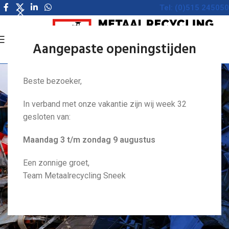
Tel: (0)515 245050
MENU
Aangepaste openingstijden
Beste bezoeker,
METAALRECYCLING
SNEEK
In verband met onze vakantie zijn wij week 32
gesloten van:
Maandag 3 t/m zondag 9 augustus
Inkoop van metaal
Een zonnige groet,
& oud ijzer
Team Metaalrecycling Sneek
Gratis container