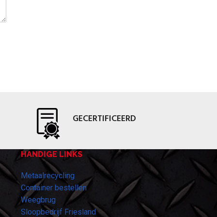
GECERTIFICEERD
HANDIGE LINKS
Metaalrecycling
Container bestellen
Weegbrug
Sloopbedrijf Friesland