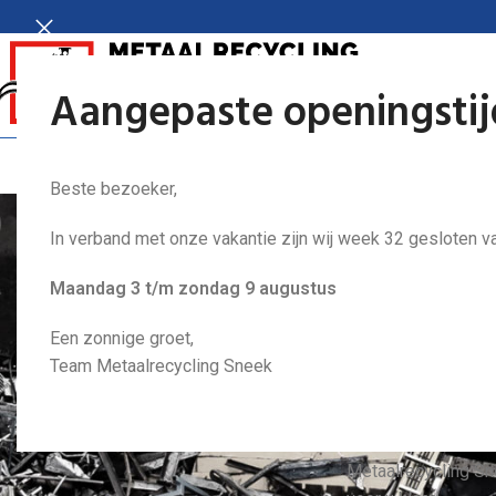
Aangepaste openingsti
HOME
DIENS
Beste bezoeker,
In verband met onze vakantie zijn wij week 32 gesloten va
Maandag 3 t/m zondag 9 augustus
Een zonnige groet,
Team Metaalrecycling Sneek
Heeft u advies nodi
inzamelen van oud 
Metaalrecycling Sne