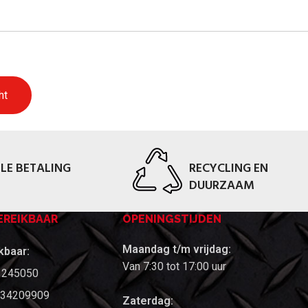
ht
LE BETALING
RECYCLING EN
DUURZAAM
EREIKBAAR
OPENINGSTIJDEN
Maandag t/m vrijdag:
kbaar:
Van 7:30 tot 17:00 uur
 245050
0634209909
Zaterdag: