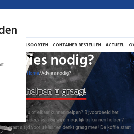
jden
TEN
METAALSOORTEN
CONTAINER BESTELLEN
ACTUEEL
O
Advies nodig?
n:
Home
Advies nodig?
Wij helpen u graag!
g waarbij we u of elkaar kunnen helpen? Bijvoorbeeld het
ijzer
of iets anders waarbij wij u mogelijk bij kunnen helpen?
ek staat altijd voor u klaar en denkt graag mee! De koffie staat