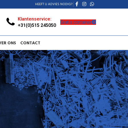
HEEFT U ADVIES NODIG?
Klantenservice:
Gratis container
+31(0)515 245050
VER ONS
CONTACT