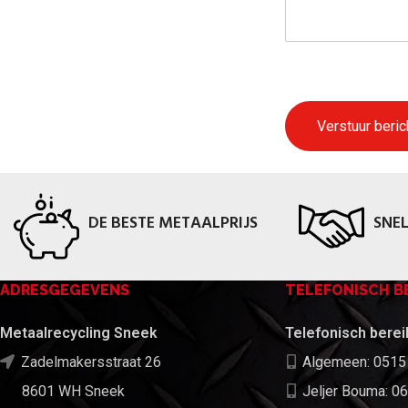
Verstuur beric
DE BESTE METAALPRIJS
SNEL
ADRESGEGEVENS
TELEFONISCH B
Metaalrecycling Sneek
Telefonisch berei
Zadelmakersstraat 26
Algemeen: 0515
8601 WH Sneek
Jeljer Bouma: 